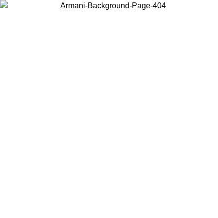
Choisissez le pays dans lequel vous vous trouvez pour voir le contenu
local et acheter en ligne.
Pays/Région
Continuer
United States
Connectez-vous à votre compte pour bénéficier de la livraison gratuite à part
de 150€ d'achats