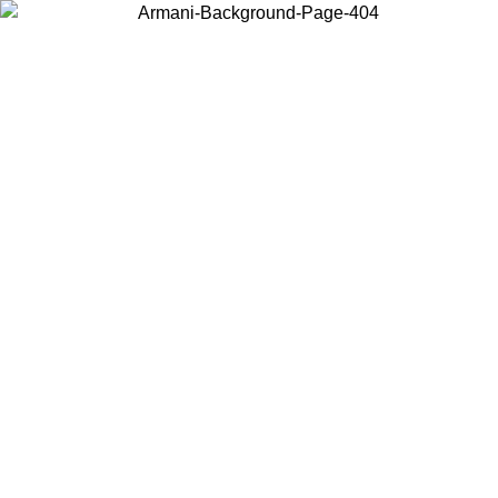
Choisissez le pays dans lequel vous vous trouvez pour voir le contenu
local et acheter en ligne.
Pays/Région
Continuer
United States
Connectez-vous à votre compte pour bénéficier de la livraison gratuite à part
de 150€ d'achats