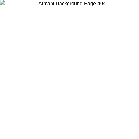
Choisissez le pays dans lequel vous vous trouvez pour voir le contenu
local et acheter en ligne.
Pays/Région
Continuer
United States
Connectez-vous à votre compte pour bénéficier de la livraison gratuite à part
de 150€ d'achats