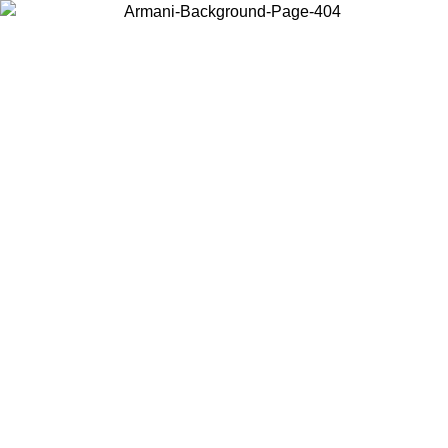
Choisissez le pays dans lequel vous vous trouvez pour voir le contenu
local et acheter en ligne.
Pays/Région
Continuer
United States
Connectez-vous à votre compte pour bénéficier de la livraison gratuite à part
de 150€ d'achats