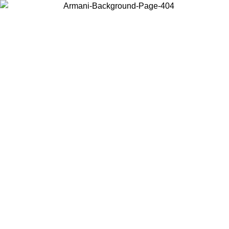
Choisissez le pays dans lequel vous vous trouvez pour voir le contenu
local et acheter en ligne.
Pays/Région
Continuer
United States
Connectez-vous à votre compte pour bénéficier de la livraison gratuite à part
de 150€ d'achats