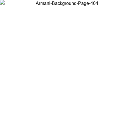
Choisissez le pays dans lequel vous vous trouvez pour voir le contenu
local et acheter en ligne.
Pays/Région
Continuer
United States
Connectez-vous à votre compte pour bénéficier de la livraison gratuite à part
de 150€ d'achats