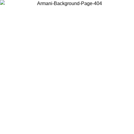
Choisissez le pays dans lequel vous vous trouvez pour voir le contenu
local et acheter en ligne.
Pays/Région
Continuer
United States
Connectez-vous à votre compte pour bénéficier de la livraison gratuite à part
de 150€ d'achats