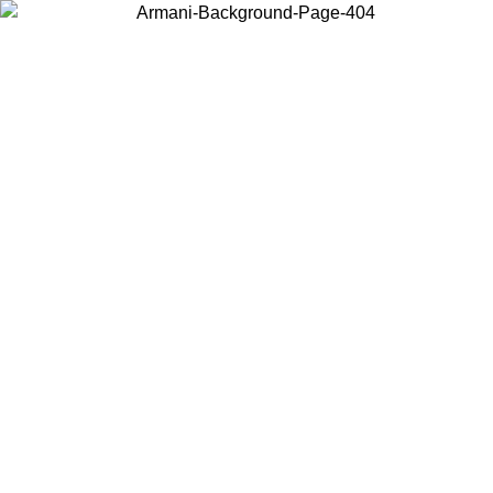
Choisissez le pays dans lequel vous vous trouvez pour voir le contenu
local et acheter en ligne.
Pays/Région
Continuer
United States
Connectez-vous à votre compte pour bénéficier de la livraison gratuite à part
de 150€ d'achats