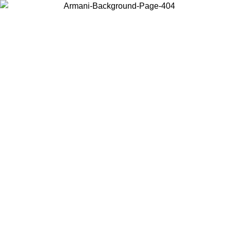
Choisissez le pays dans lequel vous vous trouvez pour voir le contenu
local et acheter en ligne.
Pays/Région
Continuer
United States
Connectez-vous à votre compte pour bénéficier de la livraison gratuite à part
de 150€ d'achats