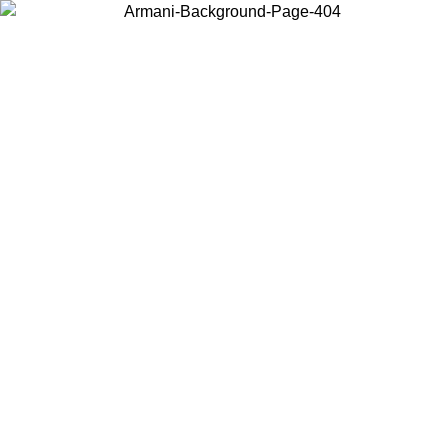
Choisissez le pays dans lequel vous vous trouvez pour voir le contenu
local et acheter en ligne.
Pays/Région
Continuer
United States
Connectez-vous à votre compte pour bénéficier de la livraison gratuite à part
de 150€ d'achats