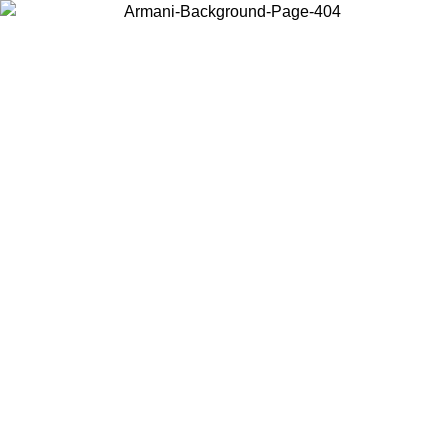
Choisissez le pays dans lequel vous vous trouvez pour voir le contenu
local et acheter en ligne.
Pays/Région
Continuer
United States
Connectez-vous à votre compte pour bénéficier de la livraison gratuite à part
de 150€ d'achats