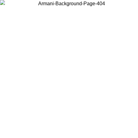
Choisissez le pays dans lequel vous vous trouvez pour voir le contenu
local et acheter en ligne.
Pays/Région
Continuer
United States
Connectez-vous à votre compte pour bénéficier de la livraison gratuite à part
de 150€ d'achats