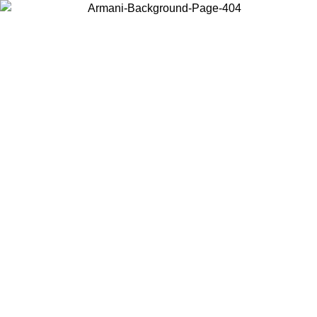
Choisissez le pays dans lequel vous vous trouvez pour voir le contenu
local et acheter en ligne.
Pays/Région
Continuer
United States
Connectez-vous à votre compte pour bénéficier de la livraison gratuite à part
de 150€ d'achats