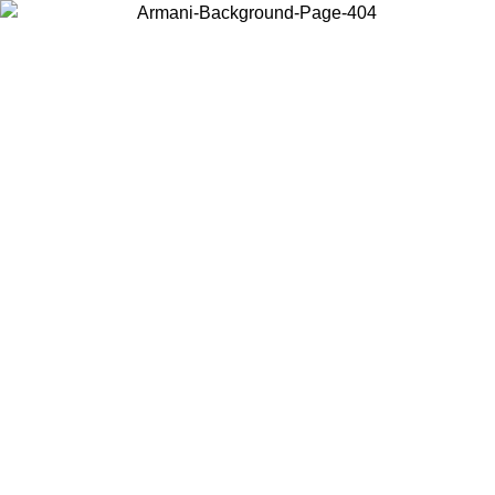
Choisissez le pays dans lequel vous vous trouvez pour voir le contenu
local et acheter en ligne.
Pays/Région
Continuer
United States
Connectez-vous à votre compte pour bénéficier de la livraison gratuite à part
de 150€ d'achats