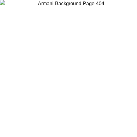
Choisissez le pays dans lequel vous vous trouvez pour voir le contenu
local et acheter en ligne.
Pays/Région
Continuer
United States
Connectez-vous à votre compte pour bénéficier de la livraison gratuite à part
de 150€ d'achats