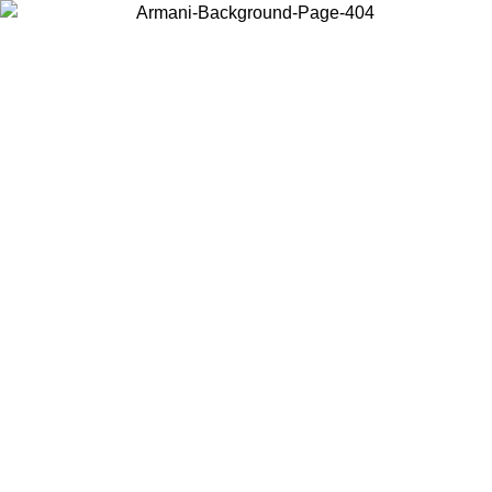
Choisissez le pays dans lequel vous vous trouvez pour voir le contenu
local et acheter en ligne.
Pays/Région
Continuer
United States
Connectez-vous à votre compte pour bénéficier de la livraison gratuite à part
de 150€ d'achats