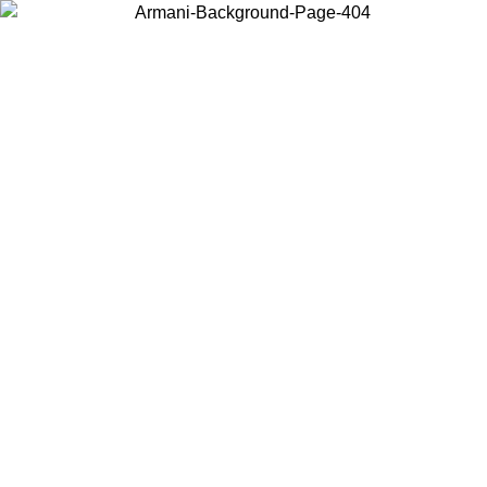
Choisissez le pays dans lequel vous vous trouvez pour voir le contenu
local et acheter en ligne.
Pays/Région
Continuer
United States
Connectez-vous à votre compte pour bénéficier de la livraison gratuite à part
de 150€ d'achats