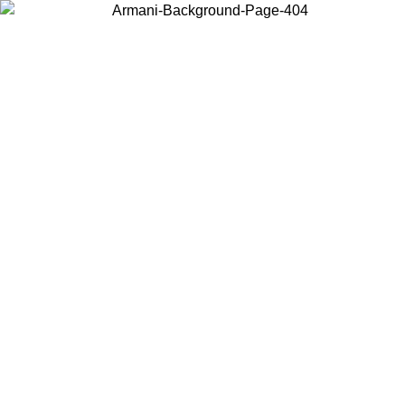
Choisissez le pays dans lequel vous vous trouvez pour voir le contenu
local et acheter en ligne.
Pays/Région
Continuer
United States
Connectez-vous à votre compte pour bénéficier de la livraison gratuite à part
de 150€ d'achats