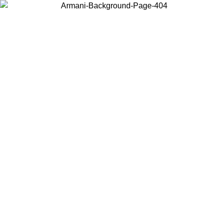
Choisissez le pays dans lequel vous vous trouvez pour voir le contenu
local et acheter en ligne.
Pays/Région
Continuer
United States
Connectez-vous à votre compte pour bénéficier de la livraison gratuite à part
de 150€ d'achats