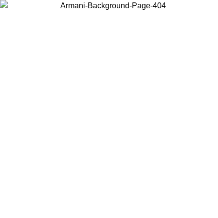
Choisissez le pays dans lequel vous vous trouvez pour voir le contenu
local et acheter en ligne.
Pays/Région
Continuer
United States
Connectez-vous à votre compte pour bénéficier de la livraison gratuite à part
de 150€ d'achats