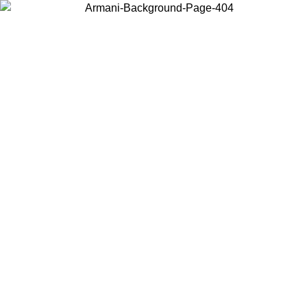
Choisissez le pays dans lequel vous vous trouvez pour voir le contenu
local et acheter en ligne.
Pays/Région
Continuer
United States
Connectez-vous à votre compte pour bénéficier de la livraison gratuite à part
de 150€ d'achats