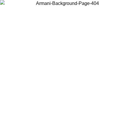
Choisissez le pays dans lequel vous vous trouvez pour voir le contenu
local et acheter en ligne.
Pays/Région
Continuer
United States
Connectez-vous à votre compte pour bénéficier de la livraison gratuite à part
de 150€ d'achats