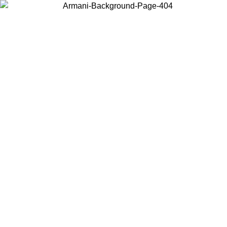
Choisissez le pays dans lequel vous vous trouvez pour voir le contenu
local et acheter en ligne.
Pays/Région
Continuer
United States
Connectez-vous à votre compte pour bénéficier de la livraison gratuite à part
de 150€ d'achats