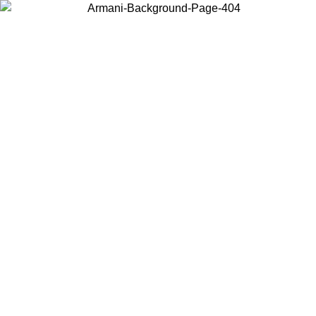
Choisissez le pays dans lequel vous vous trouvez pour voir le contenu
local et acheter en ligne.
Pays/Région
Continuer
United States
Connectez-vous à votre compte pour bénéficier de la livraison gratuite à part
de 150€ d'achats