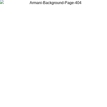
Choisissez le pays dans lequel vous vous trouvez pour voir le contenu
local et acheter en ligne.
Pays/Région
Continuer
United States
Connectez-vous à votre compte pour bénéficier de la livraison gratuite à part
de 150€ d'achats