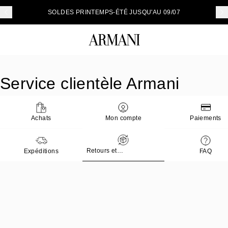
Conne
SOLDES PRINTEMPS-ÉTÉ JUSQU'AU 09/07
Service clientèle Armani
Achats
Mon compte
Paiements
Retours et
Expéditions
FAQ
remboursements