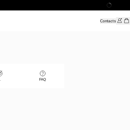
00CAD d'achats
Contacts
FAQ
ments