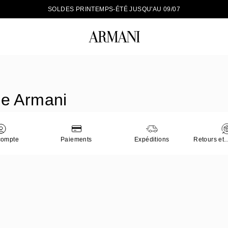
É JUSQU'AU 09/07
ez-vous à votre compte pour bénéficier de la livraison gratuite à partir de 2
le Armani
compte
Paiements
Expéditions
Retours et
rembourse