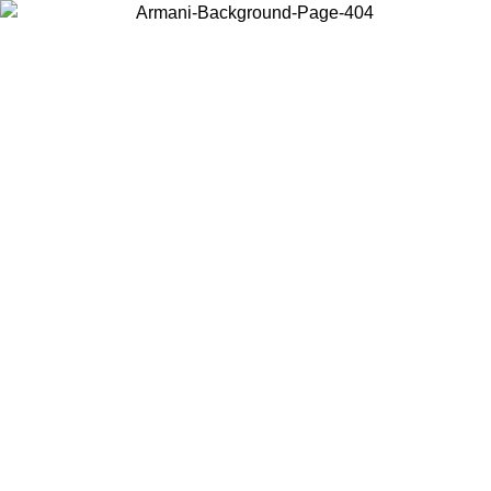
Choisissez le pays dans lequel vous vous trouvez pour voir le contenu
local et acheter en ligne.
Pays/Région
Continuer
United States
Connectez-vous à votre compte pour bénéficier de la livraison gratuite à part
de 150 € d'achats