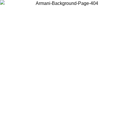
Choisissez le pays dans lequel vous vous trouvez pour voir le contenu
local et acheter en ligne.
Pays/Région
Continuer
United States
Connectez-vous à votre compte pour bénéficier de la livraison gratuite à part
de 175€ d’achats