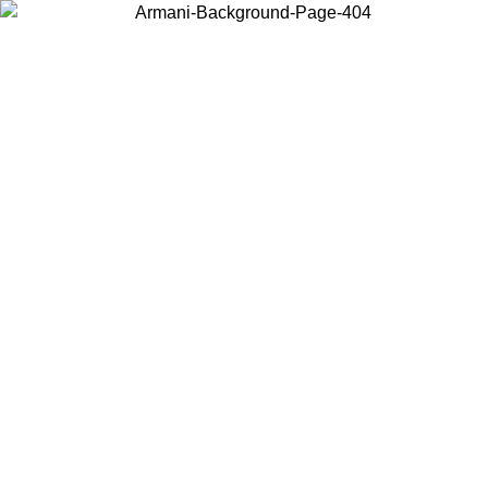
Choisissez le pays dans lequel vous vous trouvez pour voir le contenu
local et acheter en ligne.
Pays/Région
Continuer
United States