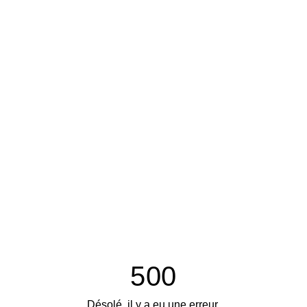
500
Désolé, il y a eu une erreur.