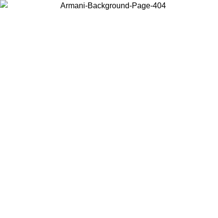
Choisissez le pays dans lequel vous vous trouvez pour voir le contenu
local et acheter en ligne.
Pays/Région
Continuer
United States