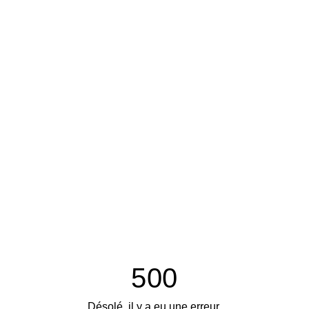
500
Désolé, il y a eu une erreur.