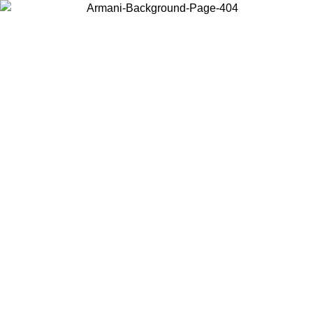
Choisissez le pays dans lequel vous vous trouvez pour voir le contenu
local et acheter en ligne.
Pays/Région
Continuer
United States