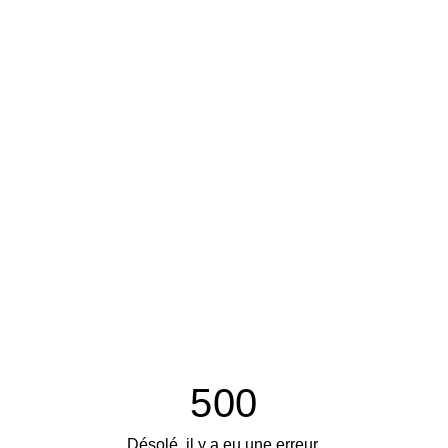
500
Désolé, il y a eu une erreur.