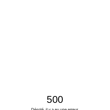
500
Désolé, il y a eu une erreur.