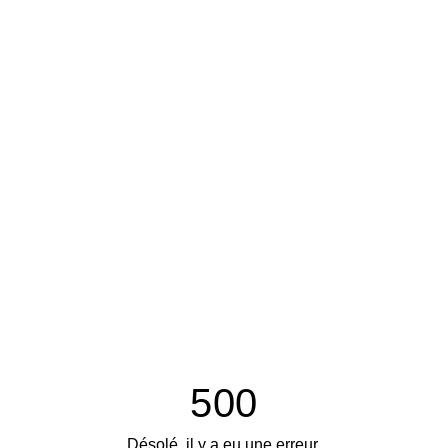
500
Désolé, il y a eu une erreur.