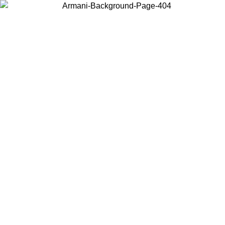
Choisissez le pays dans lequel vous vous trouvez pour voir le contenu
local et acheter en ligne.
Pays/Région
Continuer
United States