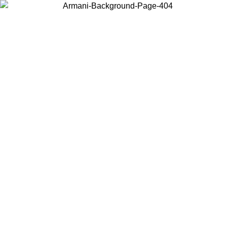
Choisissez le pays dans lequel vous vous trouvez pour voir le contenu
local et acheter en ligne.
Pays/Région
Continuer
United States