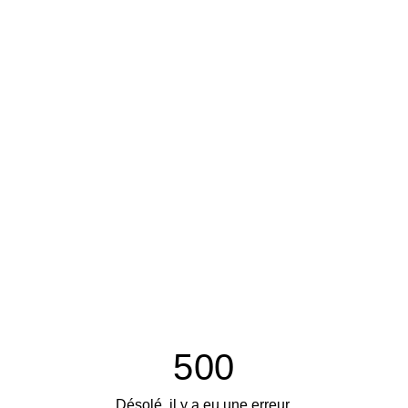
500
Désolé, il y a eu une erreur.