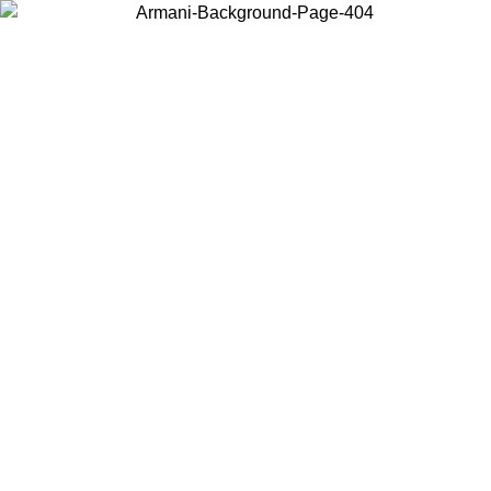
Choisissez le pays dans lequel vous vous trouvez pour voir le contenu
local et acheter en ligne.
Pays/Région
Continuer
United States