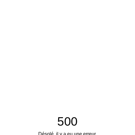
500
Désolé, il y a eu une erreur.