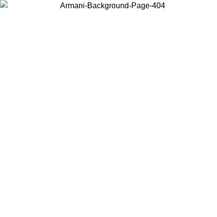
Choisissez le pays dans lequel vous vous trouvez pour voir le contenu
local et acheter en ligne.
Pays/Région
Continuer
United States