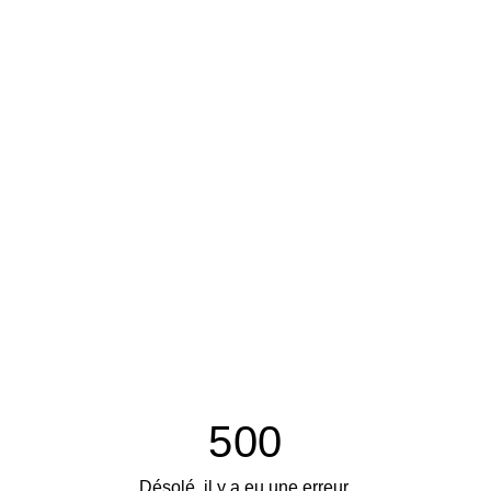
500
Désolé, il y a eu une erreur.