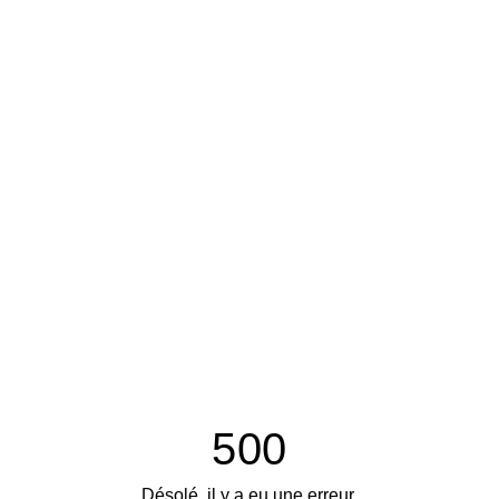
500
Désolé, il y a eu une erreur.