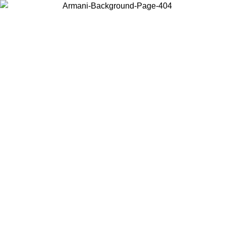
Choisissez le pays dans lequel vous vous trouvez pour voir le contenu
local et acheter en ligne.
Pays/Région
Continuer
United States