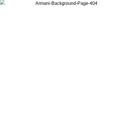
Choisissez le pays dans lequel vous vous trouvez pour voir le contenu
local et acheter en ligne.
Pays/Région
Continuer
United States