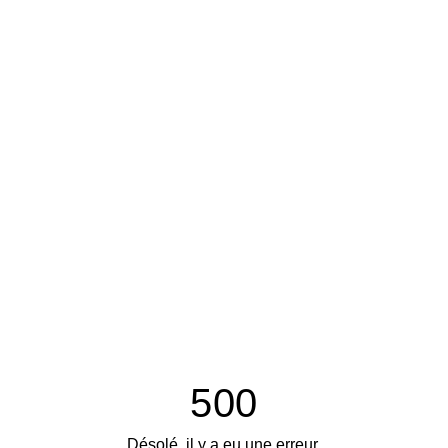
500
Désolé, il y a eu une erreur.