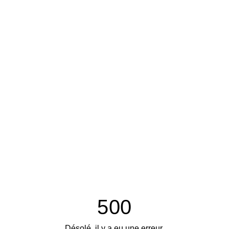
500
Désolé, il y a eu une erreur.