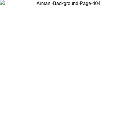
Choisissez le pays dans lequel vous vous trouvez pour voir le contenu
local et acheter en ligne.
Pays/Région
Continuer
United States