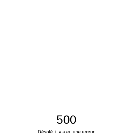
500
Désolé, il y a eu une erreur.