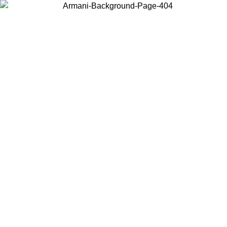
Choisissez le pays dans lequel vous vous trouvez pour voir le contenu
local et acheter en ligne.
Pays/Région
Continuer
United States
Connectez-vous à votre compte pour bénéficier de la livraison gratuite
à partir de 175€ d’achats