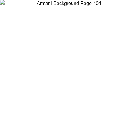
Choisissez le pays dans lequel vous vous trouvez pour voir le contenu
local et acheter en ligne.
Pays/Région
Continuer
United States
Connectez-vous à votre compte pour bénéficier de la livraison gratuite
6
à partir de 175€ d’achats