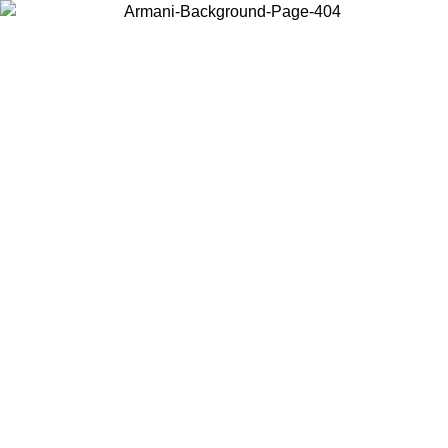
Choisissez le pays dans lequel vous vous trouvez pour voir le contenu
local et acheter en ligne.
Pays/Région
Continuer
United States
Connectez-vous à votre compte pour bénéficier de la livraison
08/2026
à partir de 175€ d’achats