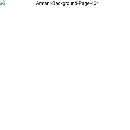
Choisissez le pays dans lequel vous vous trouvez pour voir le contenu
local et acheter en ligne.
Pays/Région
Continuer
United States
Connectez-vous à votre compte pour bénéficier de la livraison gratuit
26
à partir de 175€ d’achats