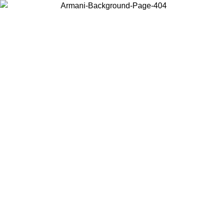
Choisissez le pays dans lequel vous vous trouvez pour voir le contenu
local et acheter en ligne.
Pays/Région
Continuer
United States
Connectez-vous à votre compte pour bénéficier de la livraison
08/2026
à partir de 175€ d’achats