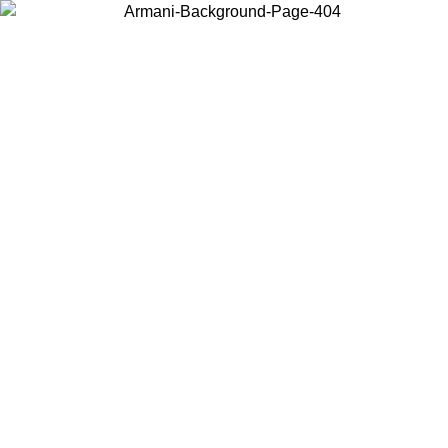
Choisissez le pays dans lequel vous vous trouvez pour voir le contenu
local et acheter en ligne.
Pays/Région
Continuer
United States
Connectez-vous à votre compte pour bénéficier de la livraison gratuite
à partir de 175€ d’achats