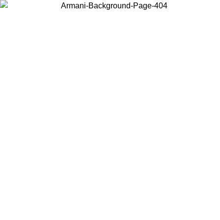
Choisissez le pays dans lequel vous vous trouvez pour voir le contenu
local et acheter en ligne.
Pays/Région
Continuer
United States
Connectez-vous à votre compte pour bénéficier de la livraison
08/2026
à partir de 175€ d’achats