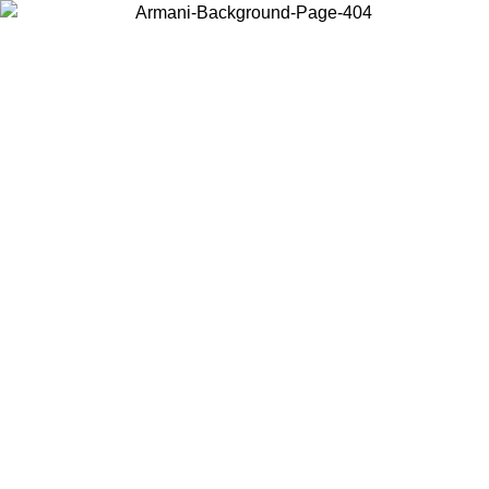
Choisissez le pays dans lequel vous vous trouvez pour voir le contenu
local et acheter en ligne.
Pays/Région
Continuer
United States
Connectez-vous à votre compte pour bénéficier de la livraison gratuite
à partir de 175€ d’achats