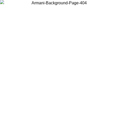
Choisissez le pays dans lequel vous vous trouvez pour voir le contenu
local et acheter en ligne.
Pays/Région
Continuer
United States
SOLDES PRINTEMPS-ÉTÉ JUSQU’AU 30/08/2026